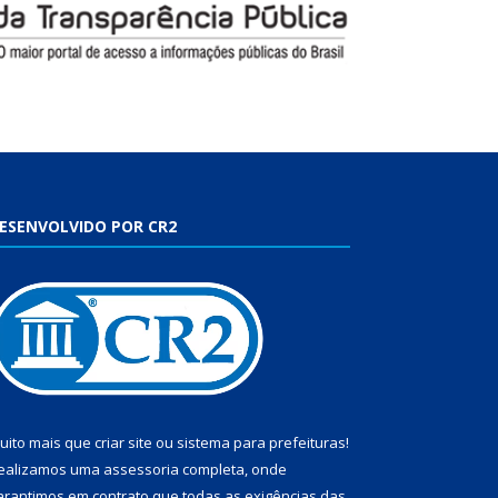
ESENVOLVIDO POR CR2
uito mais que
criar site
ou
sistema para prefeituras
!
ealizamos uma
assessoria
completa, onde
arantimos em contrato que todas as exigências das