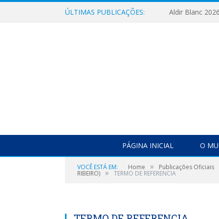
ÚLTIMAS PUBLICAÇÕES:
Aldir Blanc 202
PÁGINA INICIAL
O MU
»
VOCÊ ESTÁ EM:
Home
Publicações Oficiais
»
RIBEIRO)
TERMO DE REFERENCIA
TERMO DE REFERENCIA