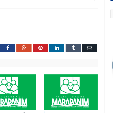
tter
Facebook
Google+
Pinterest
LinkedIn
Tumblr
Email