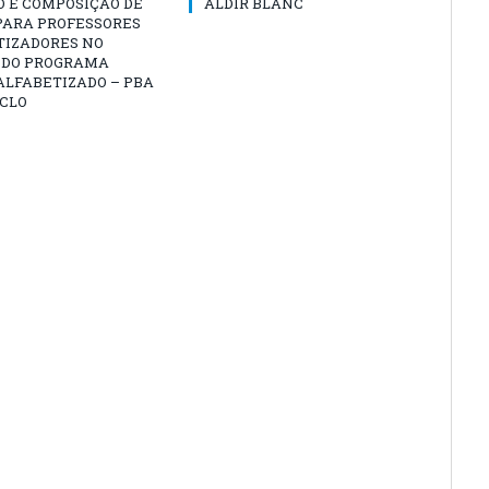
O E COMPOSIÇÃO DE
ALDIR BLANC
PARA PROFESSORES
TIZADORES NO
 DO PROGRAMA
ALFABETIZADO – PBA
ICLO