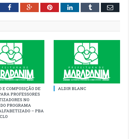
tter
Facebook
Google+
Pinterest
LinkedIn
Tumblr
Email
O E COMPOSIÇÃO DE
ALDIR BLANC
PARA PROFESSORES
TIZADORES NO
 DO PROGRAMA
ALFABETIZADO – PBA
ICLO