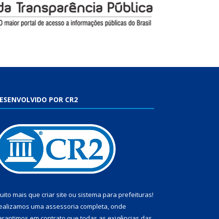
ESENVOLVIDO POR CR2
uito mais que
criar site
ou
sistema para prefeituras
!
ealizamos uma
assessoria
completa, onde
arantimos em contrato que todas as exigências das