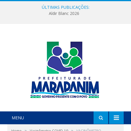
ÚLTIMAS PUBLICAÇÕES:
Aldir Blanc 2026
MENU
»
»
Home
Vacinômetro COVID-19
VACINÔMETRO