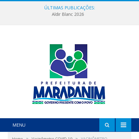
ÚLTIMAS PUBLICAÇÕES:
Aldir Blanc 2026
MENU
»
»
Home
Vacinômetro COVID-19
VACINÔMETRO