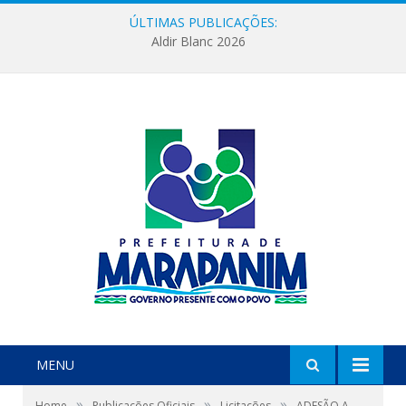
ÚLTIMAS PUBLICAÇÕES:
Aldir Blanc 2026
MENU
»
»
»
Home
Publicações Oficiais
Licitações
ADESÃO A