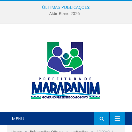
ÚLTIMAS PUBLICAÇÕES:
Aldir Blanc 2026
MENU
»
»
»
Home
Publicações Oficiais
Licitações
ADESÃO A