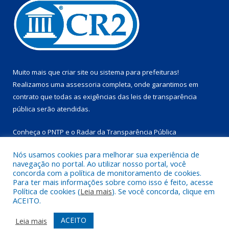
Muito mais que
criar site
ou
sistema para prefeituras
!
Realizamos uma
assessoria
completa, onde garantimos em
contrato que todas as exigências das
leis de transparência
pública
serão atendidas.
Conheça o
PNTP
e o
Radar da Transparência Pública
Nós usamos cookies para melhorar sua experiência de
navegação no portal. Ao utilizar nosso portal, você
concorda com a política de monitoramento de cookies.
Para ter mais informações sobre como isso é feito, acesse
Todos os direitos reservados a Prefeitura Municipal de
Política de cookies (
Leia mais
). Se você concorda, clique em
Marapanim.
ACEITO.
Mapa do Site
Acessar Área Administrativa
ACEITO
Leia mais
Acessar Webmail