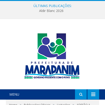
ÚLTIMAS PUBLICAÇÕES:
Aldir Blanc 2026
MENU
»
»
»
Home
Publicações Oficiais
Licitações
ADESÃO A