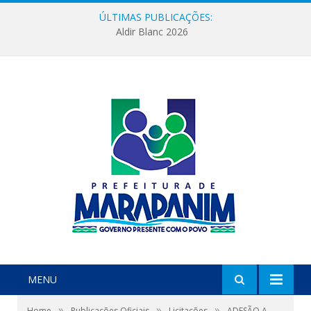
ÚLTIMAS PUBLICAÇÕES:
Aldir Blanc 2026
MENU
»
»
»
Home
Publicações Oficiais
Licitações
ADESÃO A