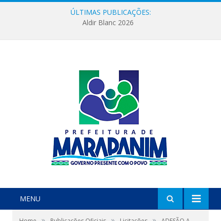
ÚLTIMAS PUBLICAÇÕES:
Aldir Blanc 2026
MENU
»
»
»
Home
Publicações Oficiais
Licitações
ADESÃO A