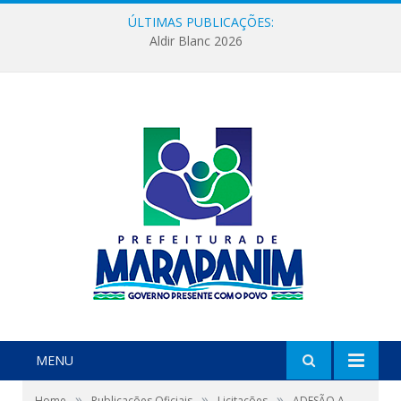
ÚLTIMAS PUBLICAÇÕES:
Aldir Blanc 2026
MENU
»
»
»
Home
Publicações Oficiais
Licitações
ADESÃO A