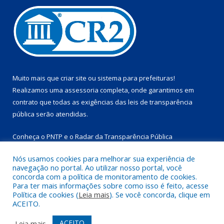
Muito mais que
criar site
ou
sistema para prefeituras
!
Realizamos uma
assessoria
completa, onde garantimos em
contrato que todas as exigências das
leis de transparência
pública
serão atendidas.
Conheça o
PNTP
e o
Radar da Transparência Pública
Nós usamos cookies para melhorar sua experiência de
navegação no portal. Ao utilizar nosso portal, você
concorda com a política de monitoramento de cookies.
Para ter mais informações sobre como isso é feito, acesse
Todos os direitos reservados a Prefeitura Municipal de
Política de cookies (
Leia mais
). Se você concorda, clique em
Marapanim.
ACEITO.
Mapa do Site
Acessar Área Administrativa
ACEITO
Leia mais