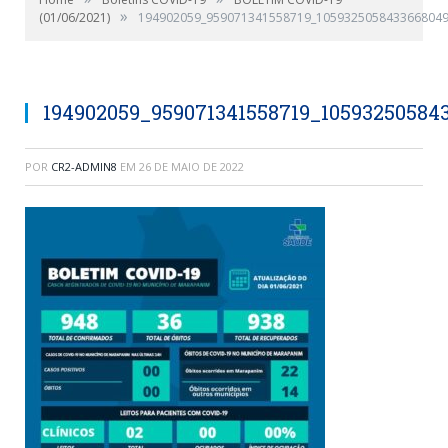
»
(01/06/2021)
194902059_959071341558719_1059325058433668049
194902059_959071341558719_10593250584
POR
CR2-ADMIN8
EM
26 DE MAIO DE 2022