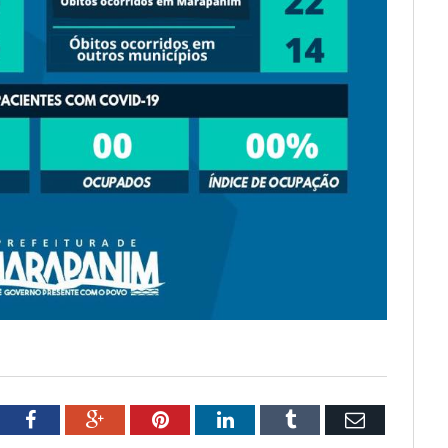
tter
Facebook
Google+
Pinterest
LinkedIn
Tumblr
Email