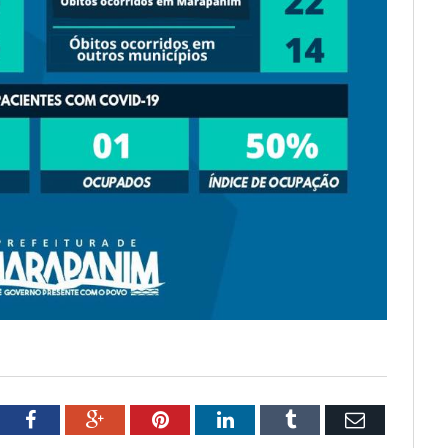
tter
Facebook
Google+
Pinterest
LinkedIn
Tumblr
Email