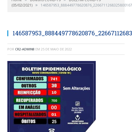
»
(05/02/2021)
146587953_888449778620876_2266711268325800167
146587953_888449778620876_2266711268
POR
CR2-ADMIN8
EM
25 DE MAIO DE 2022