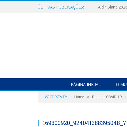
ÚLTIMAS PUBLICAÇÕES:
Aldir Blanc 202
PÁGINA INICIAL
O MU
»
»
VOCÊ ESTÁ EM:
Home
Boletins COVID-19
169300920_924041388395048_