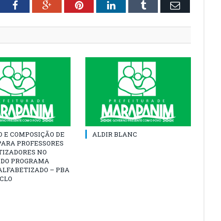
tter
Facebook
Google+
Pinterest
LinkedIn
Tumblr
Email
O E COMPOSIÇÃO DE
ALDIR BLANC
PARA PROFESSORES
TIZADORES NO
 DO PROGRAMA
ALFABETIZADO – PBA
ICLO