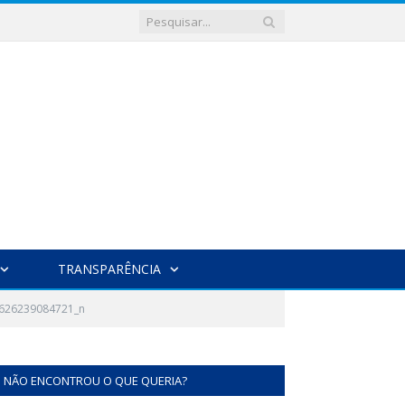
TRANSPARÊNCIA
626239084721_n
NÃO ENCONTROU O QUE QUERIA?