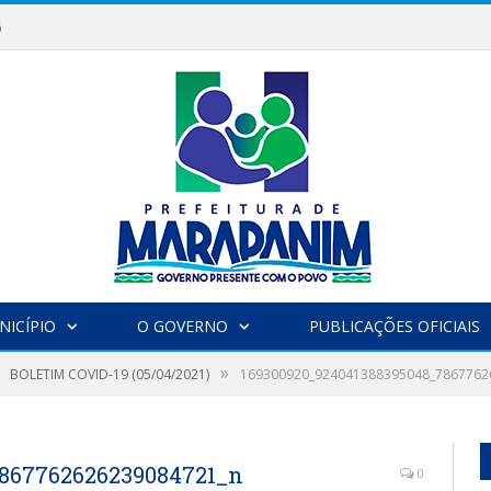
6
NICÍPIO
O GOVERNO
PUBLICAÇÕES OFICIAIS
»
BOLETIM COVID-19 (05/04/2021)
169300920_924041388395048_7867762
7867762626239084721_n
0