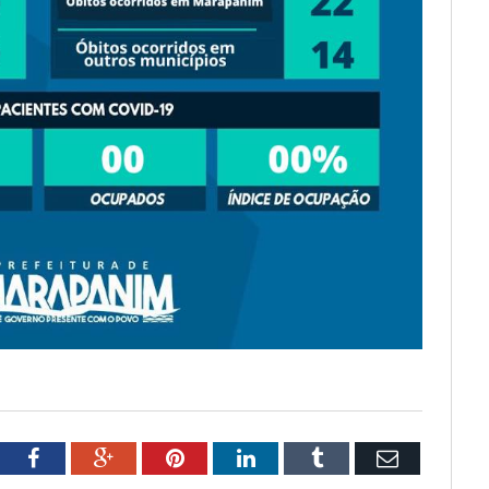
tter
Facebook
Google+
Pinterest
LinkedIn
Tumblr
Email