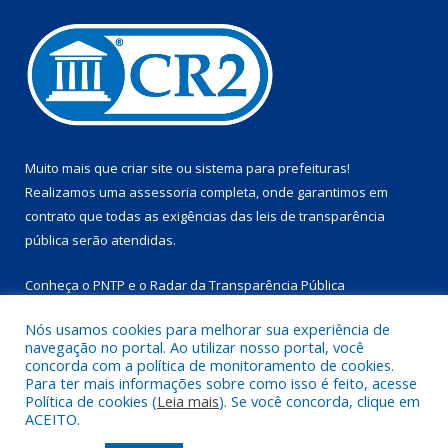
Muito mais que
criar site
ou
sistema para prefeituras
!
Realizamos uma
assessoria
completa, onde garantimos em
contrato que todas as exigências das
leis de transparência
pública
serão atendidas.
Conheça o
PNTP
e o
Radar da Transparência Pública
Nós usamos cookies para melhorar sua experiência de
navegação no portal. Ao utilizar nosso portal, você
concorda com a política de monitoramento de cookies.
Para ter mais informações sobre como isso é feito, acesse
Todos os direitos reservados a Prefeitura Municipal de
Política de cookies (
Leia mais
). Se você concorda, clique em
Marapanim.
ACEITO.