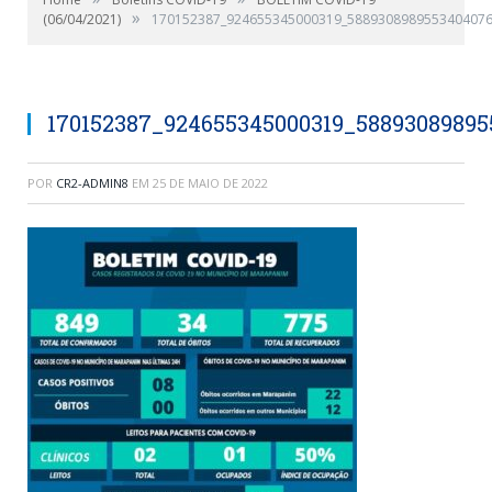
»
(06/04/2021)
170152387_924655345000319_5889308989553404076
170152387_924655345000319_5889308989
POR
CR2-ADMIN8
EM
25 DE MAIO DE 2022