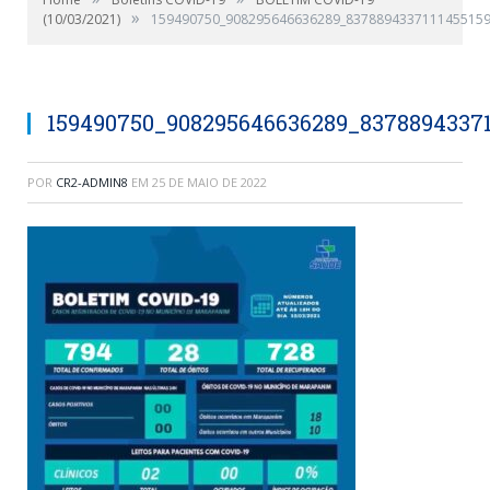
»
(10/03/2021)
159490750_908295646636289_8378894337111455159
159490750_908295646636289_83788943371
POR
CR2-ADMIN8
EM
25 DE MAIO DE 2022