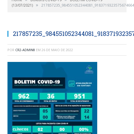
»
(13/07/2021)
217857235_984551052344081_9183719323575674664
217857235_984551052344081_9183719323
POR
CR2-ADMIN8
EM
26 DE MAIO DE 2022