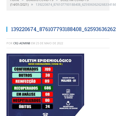
»
(14/01/2021)
139220674_876107793188408_6259363626268334186
139220674_876107793188408_6259363626
POR
CR2-ADMIN8
EM
25 DE MAIO DE 2022