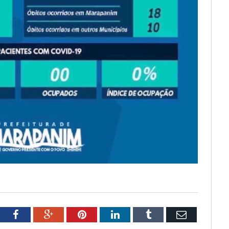
tter
Facebook
Google+
Pinterest
LinkedIn
Tumblr
Email