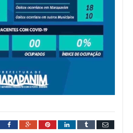
tter
Facebook
Google+
Pinterest
LinkedIn
Tumblr
Email