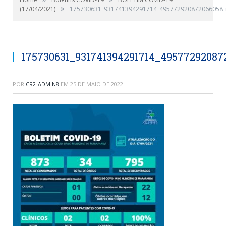
»
(17/04/2021)
175730631_931741394291714_495772920872066058_
175730631_931741394291714_49577292087
POR
CR2-ADMIN8
EM
25 DE MAIO DE 2022