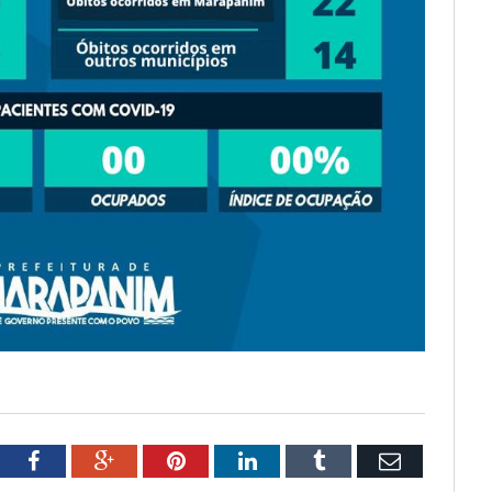
tter
Facebook
Google+
Pinterest
LinkedIn
Tumblr
Email