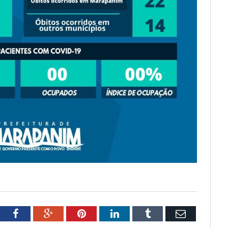
tter
Facebook
Google+
Pinterest
LinkedIn
Tumblr
Email