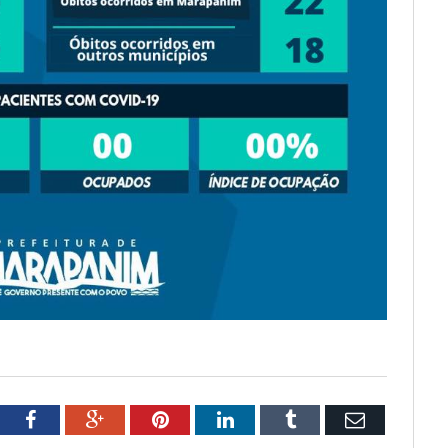
tter
Facebook
Google+
Pinterest
LinkedIn
Tumblr
Email