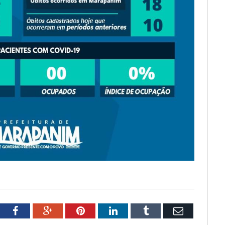
tter
Facebook
Google+
Pinterest
LinkedIn
Tumblr
Email