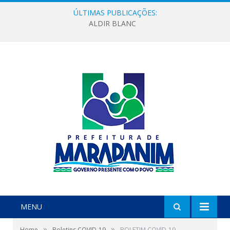
ÚLTIMAS PUBLICAÇÕES:
LEI MUNICIPAL Nº 1978/2023, DE 06 DE DEZEMBRO DE 2023 (LOA 2024-Estima a receita e fixa a despesa, em igual valor, do município de Marapanim, estado do Pará, para o exercício financeiro de 2024)
MENU
»
»
Home
Boletins COVID-19
BOLETIM COVID-19