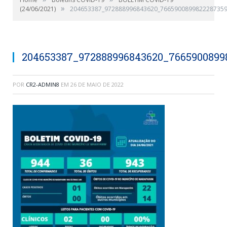
»
(24/06/2021)
204653387_972888996843620_7665900899822287359
204653387_972888996843620_7665900899
POR
CR2-ADMIN8
EM
26 DE MAIO DE 2022