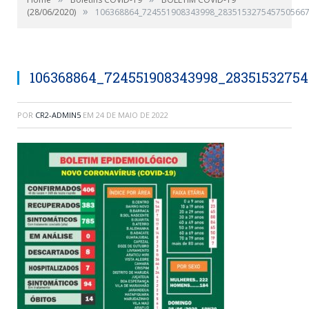
»
(28/06/2020)
106368864_724551908343998_2835153275457505667
106368864_724551908343998_2835153275
POR
CR2-ADMIN5
EM
24 DE MAIO DE 2022