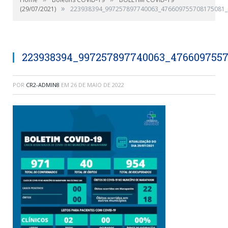
»
(29/07/2021)
223938394_997257897740063_476609755708175081_
223938394_997257897740063_4766097557
POR
CR2-ADMIN8
EM
26 DE MAIO DE 2022