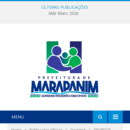
ÚLTIMAS PUBLICAÇÕES:
Aldir Blanc 2026
MENU
»
»
»
Home
Publicações Oficiais
Decretos
DECRETOS