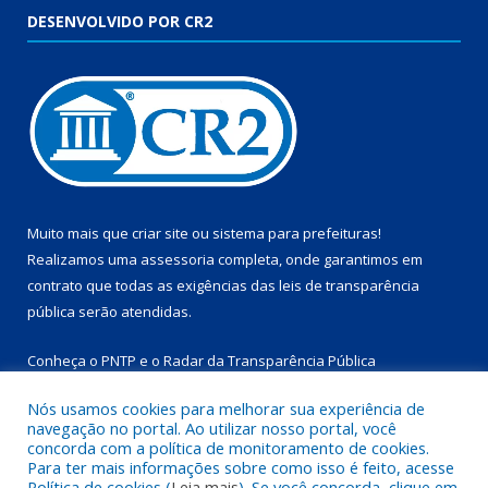
DESENVOLVIDO POR CR2
Muito mais que
criar site
ou
sistema para prefeituras
!
Realizamos uma
assessoria
completa, onde garantimos em
contrato que todas as exigências das
leis de transparência
pública
serão atendidas.
Conheça o
PNTP
e o
Radar da Transparência Pública
Nós usamos cookies para melhorar sua experiência de
navegação no portal. Ao utilizar nosso portal, você
concorda com a política de monitoramento de cookies.
Para ter mais informações sobre como isso é feito, acesse
Todos os direitos reservados a Prefeitura Municipal de
Política de cookies (
Leia mais
). Se você concorda, clique em