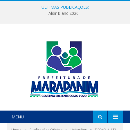
ÚLTIMAS PUBLICAÇÕES:
Aldir Blanc 2026
MENU
»
»
»
Home
Publicações Oficiais
Licitações
DESÃO A ATA