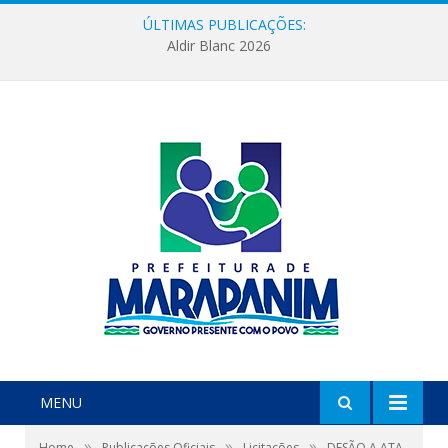
ÚLTIMAS PUBLICAÇÕES:
Aldir Blanc 2026
MENU
»
»
»
Home
Publicações Oficiais
Licitações
DESÃO A ATA