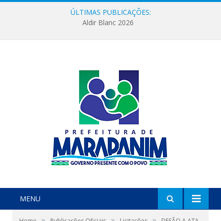
ÚLTIMAS PUBLICAÇÕES:
Aldir Blanc 2026
MENU
»
»
»
Home
Publicações Oficiais
Licitações
DESÃO A ATA