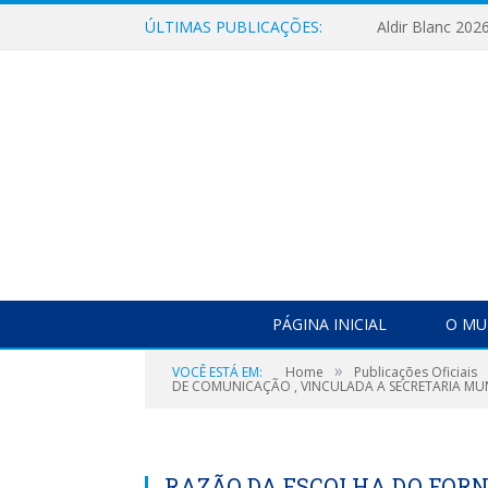
ÚLTIMAS PUBLICAÇÕES:
Aldir Blanc 202
PÁGINA INICIAL
O MU
»
VOCÊ ESTÁ EM:
Home
Publicações Oficiais
DE COMUNICAÇÃO , VINCULADA A SECRETARIA MU
RAZÃO DA ESCOLHA DO FOR