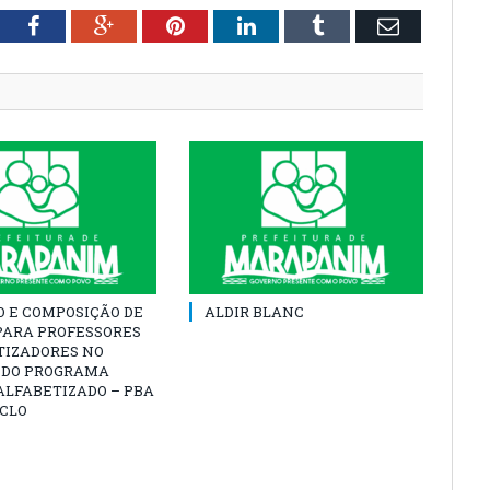
tter
Facebook
Google+
Pinterest
LinkedIn
Tumblr
Email
O E COMPOSIÇÃO DE
ALDIR BLANC
PARA PROFESSORES
TIZADORES NO
 DO PROGRAMA
ALFABETIZADO – PBA
ICLO