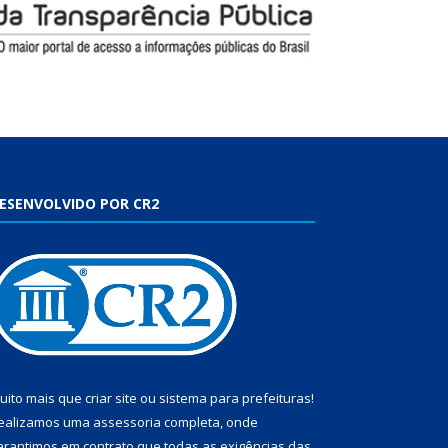
ESENVOLVIDO POR CR2
uito mais que
criar site
ou
sistema para prefeituras
!
ealizamos uma
assessoria
completa, onde
arantimos em contrato que todas as exigências das