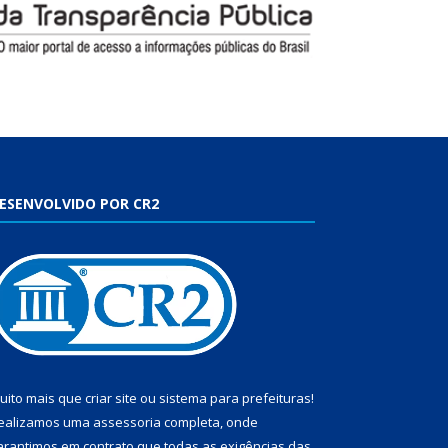
ESENVOLVIDO POR CR2
uito mais que
criar site
ou
sistema para prefeituras
!
ealizamos uma
assessoria
completa, onde
arantimos em contrato que todas as exigências das