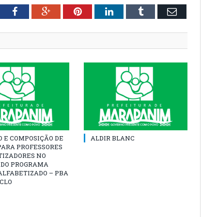
tter
Facebook
Google+
Pinterest
LinkedIn
Tumblr
Email
O E COMPOSIÇÃO DE
ALDIR BLANC
PARA PROFESSORES
TIZADORES NO
 DO PROGRAMA
ALFABETIZADO – PBA
ICLO