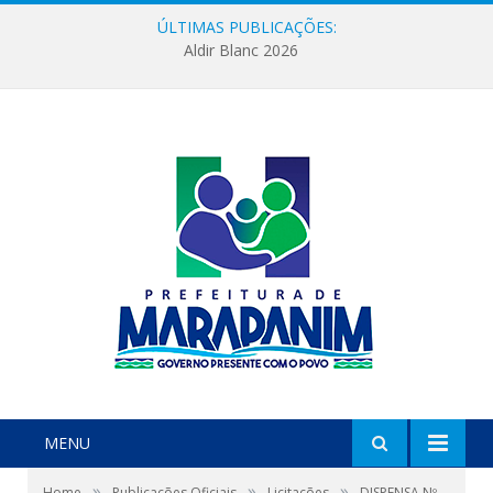
ÚLTIMAS PUBLICAÇÕES:
Aldir Blanc 2026
MENU
»
»
»
Home
Publicações Oficiais
Licitações
DISPENSA Nº