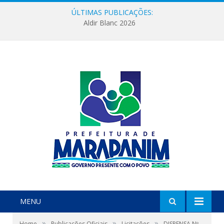
ÚLTIMAS PUBLICAÇÕES:
Aldir Blanc 2026
MENU
»
»
»
Home
Publicações Oficiais
Licitações
DISPENSA Nº