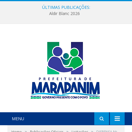
ÚLTIMAS PUBLICAÇÕES:
Aldir Blanc 2026
MENU
»
»
»
Home
Publicações Oficiais
Licitações
DISPENSA Nº