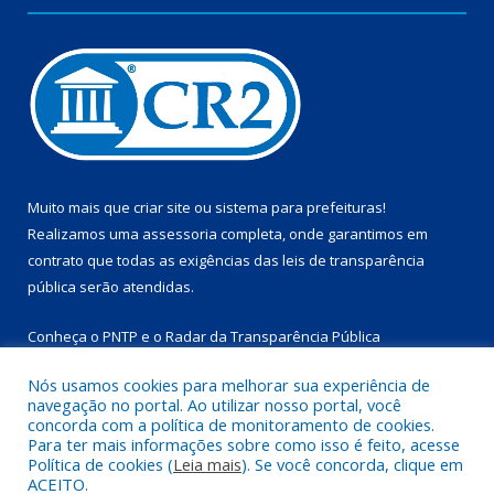
Muito mais que
criar site
ou
sistema para prefeituras
!
Realizamos uma
assessoria
completa, onde garantimos em
contrato que todas as exigências das
leis de transparência
pública
serão atendidas.
Conheça o
PNTP
e o
Radar da Transparência Pública
Nós usamos cookies para melhorar sua experiência de
navegação no portal. Ao utilizar nosso portal, você
concorda com a política de monitoramento de cookies.
Para ter mais informações sobre como isso é feito, acesse
Todos os direitos reservados a Prefeitura Municipal de
Política de cookies (
Leia mais
). Se você concorda, clique em
Marapanim.
ACEITO.