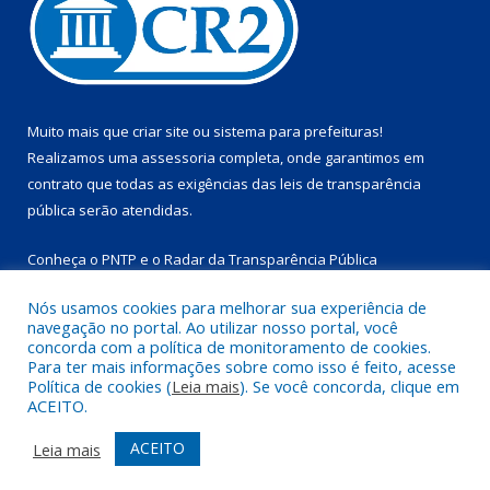
Muito mais que
criar site
ou
sistema para prefeituras
!
Realizamos uma
assessoria
completa, onde garantimos em
contrato que todas as exigências das
leis de transparência
pública
serão atendidas.
Conheça o
PNTP
e o
Radar da Transparência Pública
Nós usamos cookies para melhorar sua experiência de
navegação no portal. Ao utilizar nosso portal, você
concorda com a política de monitoramento de cookies.
Para ter mais informações sobre como isso é feito, acesse
Todos os direitos reservados a Prefeitura Municipal de
Política de cookies (
Leia mais
). Se você concorda, clique em
Marapanim.
ACEITO.
Mapa do Site
Acessar Área Administrativa
ACEITO
Leia mais
Acessar Webmail