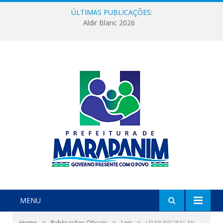
ÚLTIMAS PUBLICAÇÕES:
Aldir Blanc 2026
MENU
»
»
»
Home
Publicações Oficiais
Leis
LEI MUNICIPAL Nº