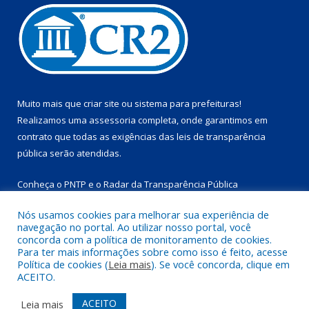
Muito mais que
criar site
ou
sistema para prefeituras
!
Realizamos uma
assessoria
completa, onde garantimos em
contrato que todas as exigências das
leis de transparência
pública
serão atendidas.
Conheça o
PNTP
e o
Radar da Transparência Pública
Nós usamos cookies para melhorar sua experiência de
navegação no portal. Ao utilizar nosso portal, você
concorda com a política de monitoramento de cookies.
Para ter mais informações sobre como isso é feito, acesse
Todos os direitos reservados a Prefeitura Municipal de
Política de cookies (
Leia mais
). Se você concorda, clique em
Marapanim.
ACEITO.
Mapa do Site
Acessar Área Administrativa
ACEITO
Leia mais