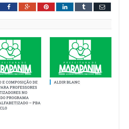
tter
Facebook
Google+
Pinterest
LinkedIn
Tumblr
Email
O E COMPOSIÇÃO DE
ALDIR BLANC
PARA PROFESSORES
TIZADORES NO
 DO PROGRAMA
ALFABETIZADO – PBA
ICLO