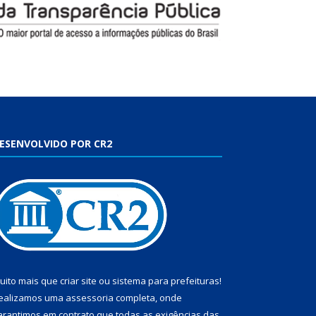
ESENVOLVIDO POR CR2
uito mais que
criar site
ou
sistema para prefeituras
!
ealizamos uma
assessoria
completa, onde
arantimos em contrato que todas as exigências das