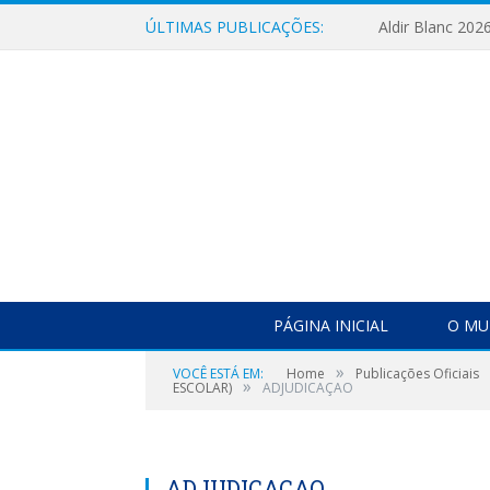
ÚLTIMAS PUBLICAÇÕES:
Aldir Blanc 202
PÁGINA INICIAL
O MU
»
VOCÊ ESTÁ EM:
Home
Publicações Oficiais
»
ESCOLAR)
ADJUDICAÇAO
ADJUDICAÇAO