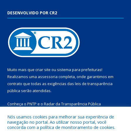
DESENVOLVIDO POR CR2
Muito mais que
criar site
ou
sistema para prefeituras
!
Realizamos uma
assessoria
completa, onde garantimos em
contrato que todas as exigências das
leis de transparência
pública
serão atendidas.
Conheça o
PNTP
e o
Radar da Transparência Pública
Nós usamos cookies para melhorar sua experiência de
navegação no portal. Ao utilizar nosso portal, você
concorda com a política de monitoramento de cookies.