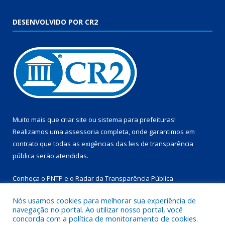
DESENVOLVIDO POR CR2
Muito mais que
criar site
ou
sistema para prefeituras
!
Realizamos uma
assessoria
completa, onde garantimos em
contrato que todas as exigências das
leis de transparência
pública
serão atendidas.
Conheça o
PNTP
e o
Radar da Transparência Pública
Nós usamos cookies para melhorar sua experiência de
navegação no portal. Ao utilizar nosso portal, você
concorda com a política de monitoramento de cookies.