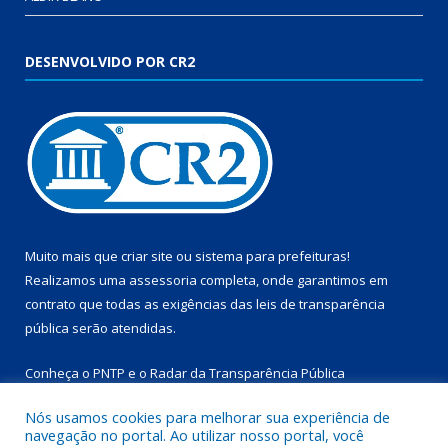
DESENVOLVIDO POR CR2
Muito mais que
criar site
ou
sistema para prefeituras
!
Realizamos uma
assessoria
completa, onde garantimos em
contrato que todas as exigências das
leis de transparência
pública
serão atendidas.
Conheça o
PNTP
e o
Radar da Transparência Pública
Nós usamos cookies para melhorar sua experiência de
navegação no portal. Ao utilizar nosso portal, você