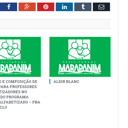
tter
Facebook
Google+
Pinterest
LinkedIn
Tumblr
Email
O E COMPOSIÇÃO DE
ALDIR BLANC
PARA PROFESSORES
TIZADORES NO
 DO PROGRAMA
ALFABETIZADO – PBA
ICLO