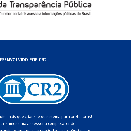
ESENVOLVIDO POR CR2
uito mais que
criar site
ou
sistema para prefeituras
!
ealizamos uma
assessoria
completa, onde
arantimos em contrato que todas as exigências das