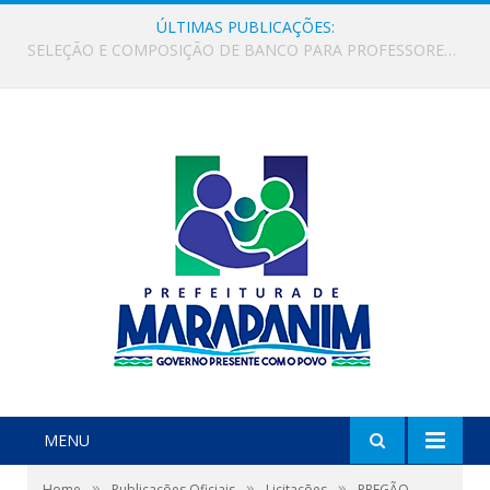
ÚLTIMAS PUBLICAÇÕES:
SELEÇÃO E COMPOSIÇÃO DE BANCO PARA PROFESSORES ALFABETIZADORES NO ÂMBITO DO PROGRAMA BRASIL ALFABETIZADO – PBA NOVO CICLO
MENU
»
»
»
Home
Publicações Oficiais
Licitações
PREGÃO